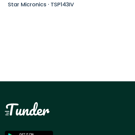
Star Micronics
·
TSP143IV